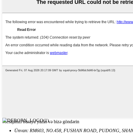
Mesajınızı buraya yazın və bizə göndərin
Ünvan: RM603, NO.458, FUSHAN ROAD, PUDONG, SHAN