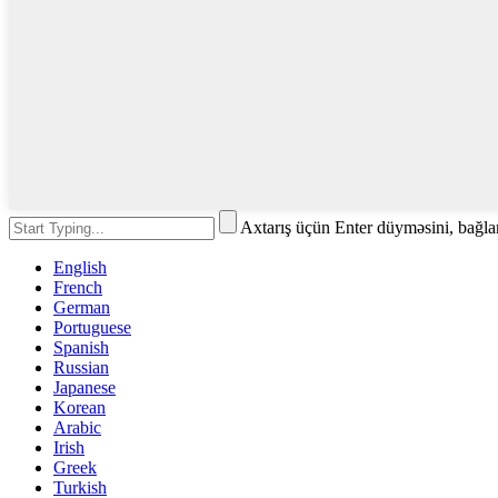
Axtarış üçün Enter düyməsini, bağl
English
French
German
Portuguese
Spanish
Russian
Japanese
Korean
Arabic
Irish
Greek
Turkish