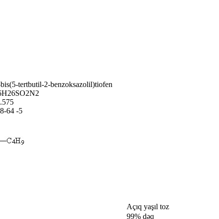
-bis(5-tertbutil-2-benzoksazolil)tiofen
6H26SO2N2
.575
8-64 -5
Açıq yaşıl toz
99% dəq