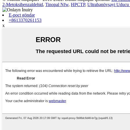
2-Metoksibenzaldehid
,
Tinopal Nfw
,
HPCTP
,
Ultrabənövşəyi Uducu
E-poçt göndər
+8613370261153
x