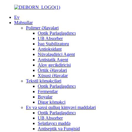
Ev
Məhsullar
Polimer Əlavələri
Optik Parlaqlaşdırıcı
UB Absorber
İşıq Stabilizatoru
Antioksidant
Nüvələşdirici Agent
Antistatik Agent
Alov gecikdiricisi
Örtük Əlavələri
Xüsusi Əlavələr
Tekstil köməkçiləri
Optik Parlaqlaşdırıcı
Fermentlər
Boyalar
Digər köməkçi
Ev və şəxsi qulluq kimyəvi maddələri
Optik Parlaqlaşdırıcı
UB Absorber
Şelatlayıcı maddə
Antiseptik və Fungisid