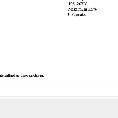
196 -203°C
Maksimum 0,5%
0,2%maks
eriallardan uzaq saxlayın.