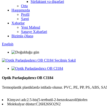
Sürfaktant və digərləri
Orta
Haqqımızda
Profil
Sərgi
Xəbərlər
Yeni Məhsul
Sənaye Xəbərləri
Bizimlə Əlaqə
English
Optik Parlaqlaşdırıcı OB CI184
Termoplastik plastiklərdə istifadə olunur. PVC, PE, PP, PS, ABS, SAN
Kimyəvi adı:
2.5-bis(5-tertbutil-2-benzoksazolil)tiofen
Molekulyar düstur:
C26H26SO2N2