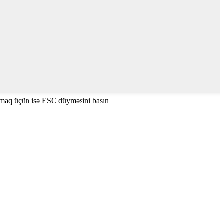
amaq üçün isə ESC düyməsini basın