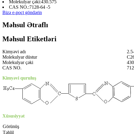
Molekulyar çəki:
430.575
CAS NO.:
7128-64 -5
Bizə e-poçt göndərin
Məhsul Ətraflı
Məhsul Etiketləri
Kimyəvi adı
2.5
Molekulyar düstur
C2
Molekulyar çəki
430
CAS NO.
712
Kimyəvi quruluş
Xüsusiyyət
Görünüş
Təhlil