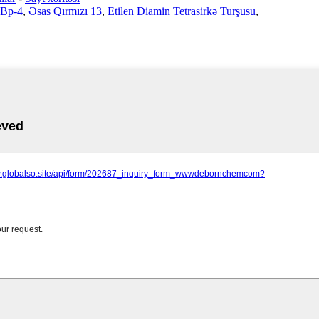
 Bp-4
,
Əsas Qırmızı 13
,
Etilen Diamin Tetrasirkə Turşusu
,