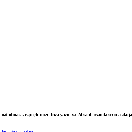
mət olmasa, e-poçtunuzu bizə yazın və 24 saat ərzində sizinlə əlaqə
llar
-
Sayt xəritəsi