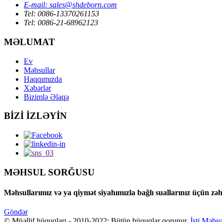
E-mail: sales@shdeborn.com
Tel: 0086-13370261153
Tel: 0086-21-68962123
MƏLUMAT
Ev
Məhsullar
Haqqımızda
Xəbərlər
Bizimlə Əlaqə
BİZİ İZLƏYİN
MƏHSUL SORĞUSU
Məhsullarımız və ya qiymət siyahımızla bağlı suallarınız üçün zəh
Göndər
© Müəllif hüquqları - 2010-2022: Bütün hüquqlar qorunur.
İsti Məhsu