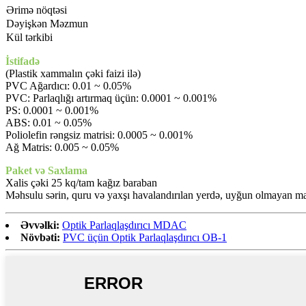
Ərimə nöqtəsi
Dəyişkən Məzmun
Kül tərkibi
İstifadə
(Plastik xammalın çəki faizi ilə)
PVC Ağardıcı: 0.01 ~ 0.05%
PVC: Parlaqlığı artırmaq üçün: 0.0001 ~ 0.001%
PS: 0.0001 ~ 0.001%
ABS: 0.01 ~ 0.05%
Poliolefin rəngsiz matrisi: 0.0005 ~ 0.001%
Ağ Matris: 0.005 ~ 0.05%
Paket və Saxlama
Xalis çəki 25 kq/tam kağız baraban
Məhsulu sərin, quru və yaxşı havalandırılan yerdə, uyğun olmayan mat
Əvvəlki:
Optik Parlaqlaşdırıcı MDAC
Növbəti:
PVC üçün Optik Parlaqlaşdırıcı OB-1