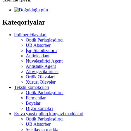
Kateqoriyalar
Polimer Əlavələri
Optik Parlaqlaşdırıcı
UB Absorber
İşıq Stabilizatoru
Antioksidant
Nüvələşdirici Agent
Antistatik Agent
Alov gecikdiricisi
Örtük Əlavələri
Xüsusi Əlavələr
Tekstil köməkçiləri
Optik Parlaqlaşdırıcı
Fermentlər
Boyalar
Digər köməkçi
Ev və şəxsi qulluq kimyəvi maddələri
Optik Parlaqlaşdırıcı
UB Absorber
Şelatlayıcı maddə