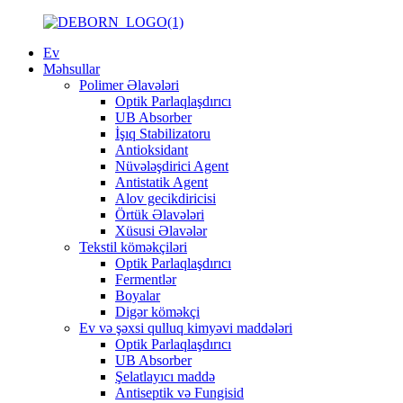
Ev
Məhsullar
Polimer Əlavələri
Optik Parlaqlaşdırıcı
UB Absorber
İşıq Stabilizatoru
Antioksidant
Nüvələşdirici Agent
Antistatik Agent
Alov gecikdiricisi
Örtük Əlavələri
Xüsusi Əlavələr
Tekstil köməkçiləri
Optik Parlaqlaşdırıcı
Fermentlər
Boyalar
Digər köməkçi
Ev və şəxsi qulluq kimyəvi maddələri
Optik Parlaqlaşdırıcı
UB Absorber
Şelatlayıcı maddə
Antiseptik və Fungisid