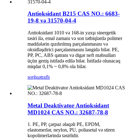
Antioksidant B215 CAS NO.: 6683-
19-8 və 31570-04-4
Antioksidant 1010 və 168-in yaxşı sinergetik
təsiri ilə, emal zamanı və son tətbiqlərdə polimer
maddələrin qızdırılmış parçalanmasını və
oksidləşdirici parçalanmasını ləngidə bilər. PE,
PP, PC, ABS qatranı və digər neft məhsulları
üçün geniş istifadə edilə bilər. İstifadə olunacaq
miqdar 0,1% ~ 0,8% ola bilər.
sorğu
ətraflı
Metal Deaktivator Antioksidant
MD1024 CAS NO.: 32687-78-8
1. PE, PP, çarpaz əlaqəli PE, EPDM,
elastomerlər, neylon, PU, ​​poliasetal və stiren
kopolimerlərində təsirlidir.