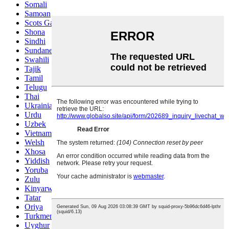
Somali
Samoan
Scots Gaelic
Shona
Sindhi
Sundanese
Swahili
Tajik
Tamil
Telugu
Thai
Ukrainian
Urdu
Uzbek
Vietnamese
Welsh
Xhosa
Yiddish
Yoruba
Zulu
Kinyarwanda
Tatar
Oriya
Turkmen
Uyghur