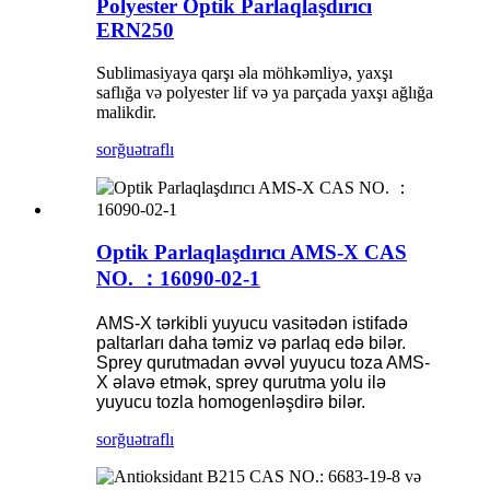
Polyester Optik Parlaqlaşdırıcı
ERN250
Sublimasiyaya qarşı əla möhkəmliyə, yaxşı
saflığa və polyester lif və ya parçada yaxşı ağlığa
malikdir.
sorğu
ətraflı
Optik Parlaqlaşdırıcı AMS-X CAS
NO. ：16090-02-1
AMS-X tərkibli yuyucu vasitədən istifadə
paltarları daha təmiz və parlaq edə bilər.
Sprey qurutmadan əvvəl yuyucu toza AMS-
X əlavə etmək, sprey qurutma yolu ilə
yuyucu tozla homogenləşdirə bilər.
sorğu
ətraflı