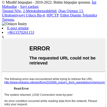
© Müəllif hüquqları - 2010-2022: Bütün hüquqlar qorunur.
İsti
Məhsullar
-
Sayt xəritəsi
Tinopal Nfw
,
2-Metoksibenzaldehid
,
Əsas Qırmızı 13
,
Ultrabənövşəyi Uducu Bp-4
,
HPCTP
,
Etilen Diamin Tetrasirkə
Turşusu
,
E-poçt göndər
+8613370261153
x