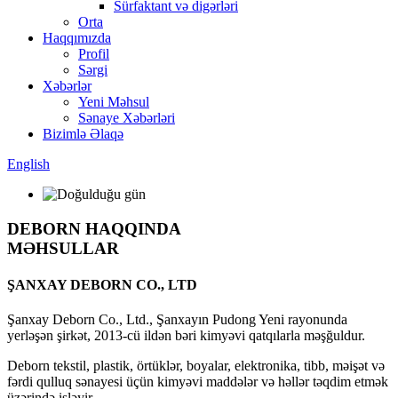
Sürfaktant və digərləri
Orta
Haqqımızda
Profil
Sərgi
Xəbərlər
Yeni Məhsul
Sənaye Xəbərləri
Bizimlə Əlaqə
English
DEBORN HAQQINDA
MƏHSULLAR
ŞANXAY DEBORN CO., LTD
Şanxay Deborn Co., Ltd., Şanxayın Pudong Yeni rayonunda
yerləşən şirkət, 2013-cü ildən bəri kimyəvi qatqılarla məşğuldur.
Deborn tekstil, plastik, örtüklər, boyalar, elektronika, tibb, məişət və
fərdi qulluq sənayesi üçün kimyəvi maddələr və həllər təqdim etmək
üzərində işləyir.