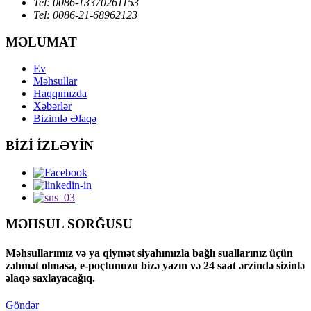
Tel: 0086-13370261153
Tel: 0086-21-68962123
MƏLUMAT
Ev
Məhsullar
Haqqımızda
Xəbərlər
Bizimlə Əlaqə
BİZİ İZLƏYİN
MƏHSUL SORĞUSU
Məhsullarımız və ya qiymət siyahımızla bağlı suallarınız üçün
zəhmət olmasa, e-poçtunuzu bizə yazın və 24 saat ərzində sizinlə
əlaqə saxlayacağıq.
Göndər