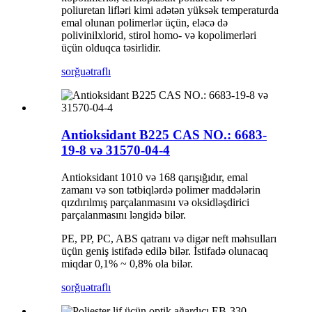
poliuretan lifləri kimi adətən yüksək temperaturda
emal olunan polimerlər üçün, eləcə də
polivinilxlorid, stirol homo- və kopolimerləri
üçün olduqca təsirlidir.
sorğu
ətraflı
Antioksidant B225 CAS NO.: 6683-
19-8 və 31570-04-4
Antioksidant 1010 və 168 qarışığıdır, emal
zamanı və son tətbiqlərdə polimer maddələrin
qızdırılmış parçalanmasını və oksidləşdirici
parçalanmasını ləngidə bilər.
PE, PP, PC, ABS qatranı və digər neft məhsulları
üçün geniş istifadə edilə bilər. İstifadə olunacaq
miqdar 0,1% ~ 0,8% ola bilər.
sorğu
ətraflı