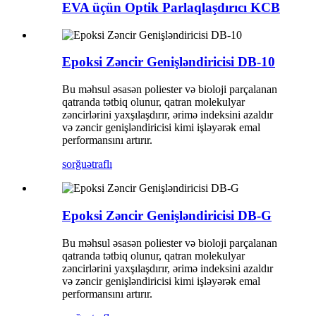
EVA üçün Optik Parlaqlaşdırıcı KCB
Epoksi Zəncir Genişləndiricisi DB-10
Bu məhsul əsasən poliester və bioloji parçalanan
qatranda tətbiq olunur, qatran molekulyar
zəncirlərini yaxşılaşdırır, ərimə indeksini azaldır
və zəncir genişləndiricisi kimi işləyərək emal
performansını artırır.
sorğu
ətraflı
Epoksi Zəncir Genişləndiricisi DB-G
Bu məhsul əsasən poliester və bioloji parçalanan
qatranda tətbiq olunur, qatran molekulyar
zəncirlərini yaxşılaşdırır, ərimə indeksini azaldır
və zəncir genişləndiricisi kimi işləyərək emal
performansını artırır.