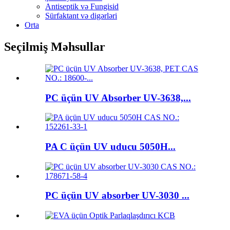
Antiseptik və Fungisid
Sürfaktant və digərləri
Orta
Seçilmiş Məhsullar
PC üçün UV Absorber UV-3638,...
PA C üçün UV uducu 5050H...
PC üçün UV absorber UV-3030 ...