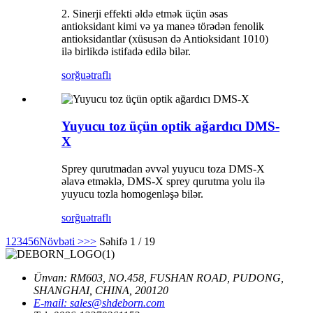
2. Sinerji effekti əldə etmək üçün əsas
antioksidant kimi və ya maneə törədən fenolik
antioksidantlar (xüsusən də Antioksidant 1010)
ilə birlikdə istifadə edilə bilər.
sorğu
ətraflı
Yuyucu toz üçün optik ağardıcı DMS-
X
Sprey qurutmadan əvvəl yuyucu toza DMS-X
əlavə etməklə, DMS-X sprey qurutma yolu ilə
yuyucu tozla homogenləşə bilər.
sorğu
ətraflı
1
2
3
4
5
6
Növbəti >
>>
Səhifə 1 / 19
Ünvan: RM603, NO.458, FUSHAN ROAD, PUDONG,
SHANGHAI, CHINA, 200120
E-mail: sales@shdeborn.com