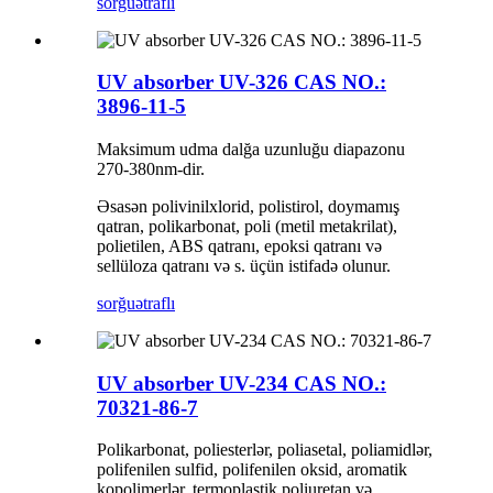
sorğu
ətraflı
UV absorber UV-326 CAS NO.:
3896-11-5
Maksimum udma dalğa uzunluğu diapazonu
270-380nm-dir.
Əsasən polivinilxlorid, polistirol, doymamış
qatran, polikarbonat, poli (metil metakrilat),
polietilen, ABS qatranı, epoksi qatranı və
sellüloza qatranı və s. üçün istifadə olunur.
sorğu
ətraflı
UV absorber UV-234 CAS NO.:
70321-86-7
Polikarbonat, poliesterlər, poliasetal, poliamidlər,
polifenilen sulfid, polifenilen oksid, aromatik
kopolimerlər, termoplastik poliuretan və