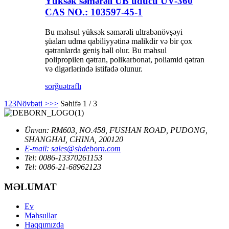
Yüksək səmərəli UB uducu UV-360
CAS NO.: 103597-45-1
Bu məhsul yüksək səmərəli ultrabənövşəyi
şüaları udma qabiliyyətinə malikdir və bir çox
qətranlarda geniş həll olur. Bu məhsul
polipropilen qətran, polikarbonat, poliamid qətran
və digərlərində istifadə olunur.
sorğu
ətraflı
1
2
3
Növbəti >
>>
Səhifə 1 / 3
Ünvan: RM603, NO.458, FUSHAN ROAD, PUDONG,
SHANGHAI, CHINA, 200120
E-mail: sales@shdeborn.com
Tel: 0086-13370261153
Tel: 0086-21-68962123
MƏLUMAT
Ev
Məhsullar
Haqqımızda