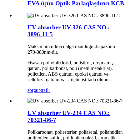
EVA üçün Optik Parlaqlaşdırıcı KCB
UV absorber UV-326 CAS NO.:
3896-11-5
Maksimum udma dalğa uzunluğu diapazonu
270-380nm-dir.
Əsasən polivinilxlorid, polistirol, doymamış
qatran, polikarbonat, poli (metil metakrilat),
polietilen, ABS qatranı, epoksi qatranı və
sellüloza qatranı və s. üçün istifadə olunur.
sorğu
ətraflı
UV absorber UV-234 CAS NO.:
70321-86-7
Polikarbonat, poliesterlər, poliasetal, poliamidlər,
polifenilen sulfid, polifenilen oksid, aromatik