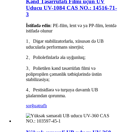
Kənd Təsərrüfatı Filmi üçün UV
Uducu UV-1084 CAS NO.: 14516-71-
3
İstifadə edin
: PE-film, lent və ya PP-film, lentdə
istifadə olunur
1
、
Digər stabilizatorlarla, xüsusən də UB
uducularla performans sinerjisi;
2
、
Poliolefinlərlə əla uyğunluq;
3
、
Polietilen kənd təsərrüfatı filmi və
polipropilen çəmənlik tətbiqlərində üstün
stabilizasiya;
4
、
Pestisidlərə və turşuya davamlı UB
şüalarından qorunma.
sorğu
ətraflı