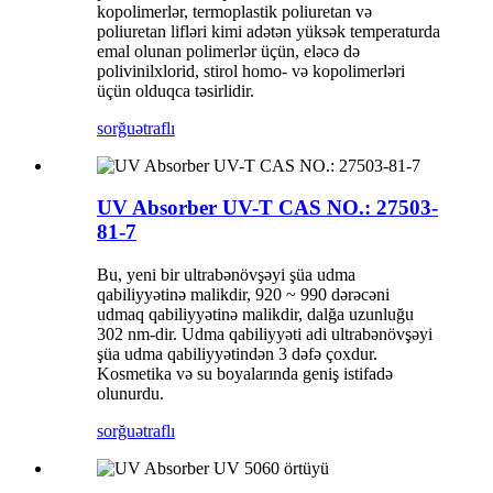
kopolimerlər, termoplastik poliuretan və
poliuretan lifləri kimi adətən yüksək temperaturda
emal olunan polimerlər üçün, eləcə də
polivinilxlorid, stirol homo- və kopolimerləri
üçün olduqca təsirlidir.
sorğu
ətraflı
UV Absorber UV-T CAS NO.: 27503-
81-7
Bu, yeni bir ultrabənövşəyi şüa udma
qabiliyyətinə malikdir, 920 ~ 990 dərəcəni
udmaq qabiliyyətinə malikdir, dalğa uzunluğu
302 nm-dir. Udma qabiliyyəti adi ultrabənövşəyi
şüa udma qabiliyyətindən 3 dəfə çoxdur.
Kosmetika və su boyalarında geniş istifadə
olunurdu.
sorğu
ətraflı