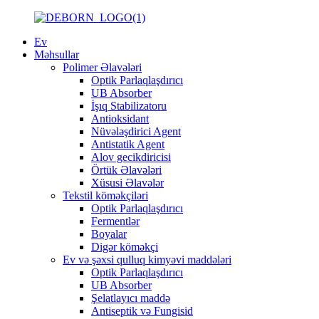
Ev
Məhsullar
Polimer Əlavələri
Optik Parlaqlaşdırıcı
UB Absorber
İşıq Stabilizatoru
Antioksidant
Nüvələşdirici Agent
Antistatik Agent
Alov gecikdiricisi
Örtük Əlavələri
Xüsusi Əlavələr
Tekstil köməkçiləri
Optik Parlaqlaşdırıcı
Fermentlər
Boyalar
Digər köməkçi
Ev və şəxsi qulluq kimyəvi maddələri
Optik Parlaqlaşdırıcı
UB Absorber
Şelatlayıcı maddə
Antiseptik və Fungisid