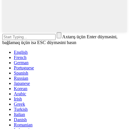
Axtarış üçün Enter düyməsini,
bağlamaq üçün isə ESC düyməsini basın
English
French
German
Portuguese
Spanish
Russian
Japanese
Korean
Arabic
Irish
Greek
Turkish
Italian
Danish
Romanian