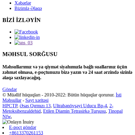
Xəbərlər
Bizimlə Əlaqə
BİZİ İZLƏYİN
MƏHSUL SORĞUSU
Məhsullarımız və ya qiymət siyahımızla bağlı suallarınız üçün
zəhmət olmasa, e-poçtunuzu bizə yazın və 24 saat ərzində sizinlə
əlaqə saxlayacağıq.
Göndər
© Müəllif hüquqları - 2010-2022: Bütün hüquqlar qorunur.
İsti
Məhsullar
-
Sayt xəritəsi
HPCTP
,
Əsas Qırmızı 13
,
Ultrabənövşəyi Uducu Bp-4
,
2-
Metoksibenzaldehid
,
Etilen Diamin Tetrasirkə Turşusu
,
Tinopal
Nfw
,
E-poçt göndər
+8613370261153