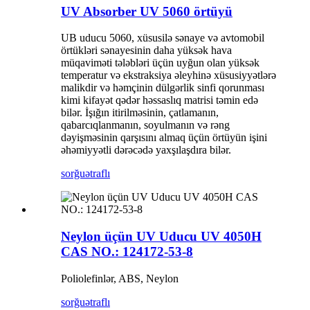
UV Absorber UV 5060 örtüyü
UB uducu 5060, xüsusilə sənaye və avtomobil
örtükləri sənayesinin daha yüksək hava
müqaviməti tələbləri üçün uyğun olan yüksək
temperatur və ekstraksiya əleyhinə xüsusiyyətlərə
malikdir və həmçinin dülgərlik sinfi qorunması
kimi kifayət qədər həssaslıq matrisi təmin edə
bilər. İşığın itirilməsinin, çatlamanın,
qabarcıqlanmanın, soyulmanın və rəng
dəyişməsinin qarşısını almaq üçün örtüyün işini
əhəmiyyətli dərəcədə yaxşılaşdıra bilər.
sorğu
ətraflı
Neylon üçün UV Uducu UV 4050H
CAS NO.: 124172-53-8
Poliolefinlər, ABS, Neylon
sorğu
ətraflı