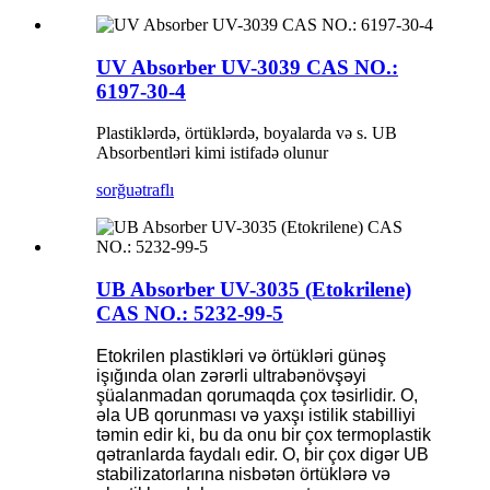
UV Absorber UV-3039 CAS NO.:
6197-30-4
Plastiklərdə, örtüklərdə, boyalarda və s. UB
Absorbentləri kimi istifadə olunur
sorğu
ətraflı
UB Absorber UV-3035 (Etokrilene)
CAS NO.: 5232-99-5
Etokrilen plastikləri və örtükləri günəş
işığında olan zərərli ultrabənövşəyi
şüalanmadan qorumaqda çox təsirlidir. O,
əla UB qorunması və yaxşı istilik stabilliyi
təmin edir ki, bu da onu bir çox termoplastik
qətranlarda faydalı edir. O, bir çox digər UB
stabilizatorlarına nisbətən örtüklərə və