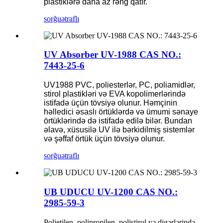
plastiklərə daha az rəng qatır.
sorğu
ətraflı
UV Absorber UV-1988 CAS NO.:
7443-25-6
UV1988 PVC, poliesterlər, PC, poliamidlər,
stirol plastikləri və EVA kopolimerlərində
istifadə üçün tövsiyə olunur. Həmçinin
həlledici əsaslı örtüklərdə və ümumi sənaye
örtüklərində də istifadə edilə bilər. Bundan
əlavə, xüsusilə UV ilə bərkidilmiş sistemlər
və şəffaf örtük üçün tövsiyə olunur.
sorğu
ətraflı
UB UDUCU UV-1200 CAS NO.:
2985-59-3
Polietilen, polipropilen, polistirol və digərlərində