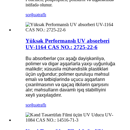
istifadə olunur.
sorğu
ətraflı
Yüksək Performanslı UV absorberi
UV-1164 CAS NO.: 2725-22-6
Bu absorberlər çox aşağı dəyişkənliyə,
polimer və digər aşqarlarla yaxşı uyğunluğa
malikdir; xüsusilə mühəndislik plastikləri
üçün uyğundur; polimer quruluşu məhsul
emalı və tətbiqlərində uçucu aşqarların
çıxarılmasının və qaçaq itkilərin qarşısını
alır; məhsulların davamlı işıq stabilliyini
xeyli yaxşılaşdırır.
sorğu
ətraflı