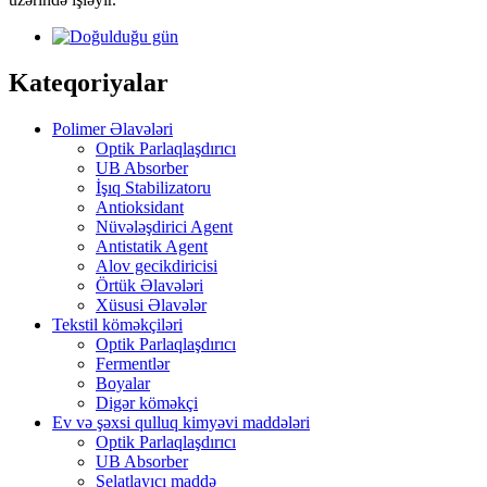
Kateqoriyalar
Polimer Əlavələri
Optik Parlaqlaşdırıcı
UB Absorber
İşıq Stabilizatoru
Antioksidant
Nüvələşdirici Agent
Antistatik Agent
Alov gecikdiricisi
Örtük Əlavələri
Xüsusi Əlavələr
Tekstil köməkçiləri
Optik Parlaqlaşdırıcı
Fermentlər
Boyalar
Digər köməkçi
Ev və şəxsi qulluq kimyəvi maddələri
Optik Parlaqlaşdırıcı
UB Absorber
Şelatlayıcı maddə