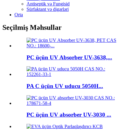
Antiseptik və Fungisid
Sürfaktant və digərləri
Orta
Seçilmiş Məhsullar
PC üçün UV Absorber UV-3638,...
PA C üçün UV uducu 5050H...
PC üçün UV absorber UV-3030 ...